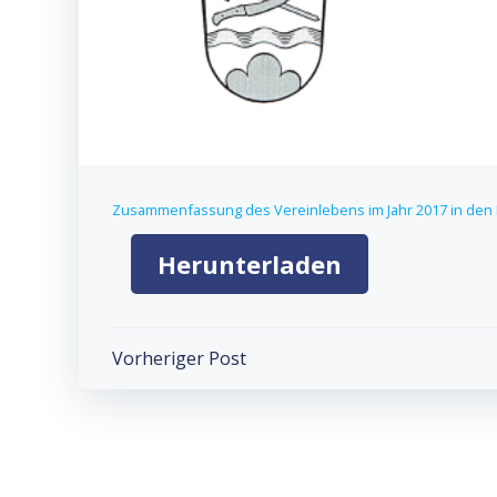
Zusammenfassung des Vereinlebens im Jahr 2017 in den N
Herunterladen
Post
Vorheriger Post
navigation