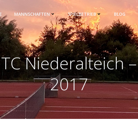
E
MANNSCHAFTEN
SPIELBETRIEB
BLOG
TC Niederalteich –
2017