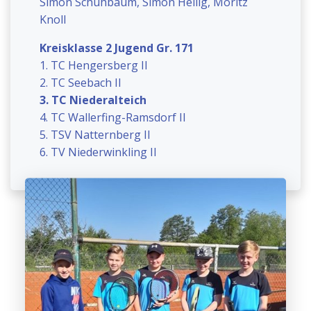
Simon Schuhbaum, Simon Heilig, Moritz
Knoll
Kreisklasse 2 Jugend Gr. 171
1. TC Hengersberg II
2. TC Seebach II
3. TC Niederalteich
4. TC Wallerfing-Ramsdorf II
5. TSV Natternberg II
6. TV Niederwinkling II