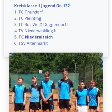
Kreisklasse 1 Jugend Gr. 132
1. TC Thundorf
2. TC Pleinting
3. TC Rot-Weiß Deggendorf II
4. TV Niederwinkling II
5. TC Niederalteich
6. TSV Altenmarkt