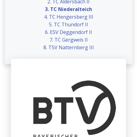
2. TC Aldersbach II
3. TC Niederalteich
4. TC Hengersberg III
5. TC Thundorf II
6. ESV Deggendorf II
7. TC Gergweis II
8. TSV Natternberg III