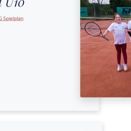
d U10
G Spielplan