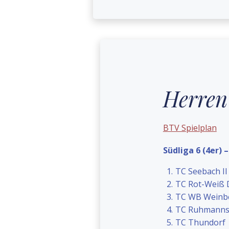
Herren
BTV Spielplan
Südliga 6 (4er) 
TC Seebach II
TC Rot-Weiß 
TC WB Weinbe
TC Ruhmannsf
TC Thundorf