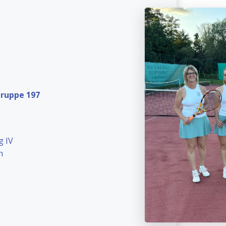
Gruppe 197
g IV
h