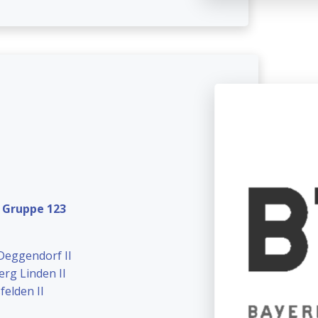
– Gruppe 123
Deggendorf II
rg Linden II
elden II