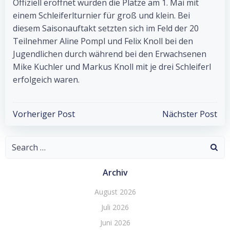
Offiziell eröffnet wurden die Plätze am 1. Mai mit
einem Schleiferlturnier für groß und klein. Bei
diesem Saisonauftakt setzten sich im Feld der 20
Teilnehmer Aline Pompl und Felix Knoll bei den
Jugendlichen durch während bei den Erwachsenen
Mike Kuchler und Markus Knoll mit je drei Schleiferl
erfolgeich waren.
Post
Post
Vorheriger Post
Nächster Post
navigation
navigation
Search
for:
Archiv
August 2026
Juli 2026
Juni 2026