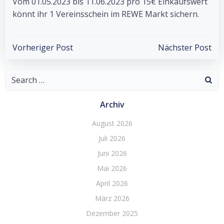
Vom 01.05.2023 bis 11.06.2023 pro 15€ Einkaufswert
könnt ihr 1 Vereinsschein im REWE Markt sichern.
Post
Post
Vorheriger Post
Nächster Post
navigation
navigation
Search
for:
Archiv
August 2026
Juli 2026
Juni 2026
Mai 2026
April 2026
März 2026
Dezember 2025