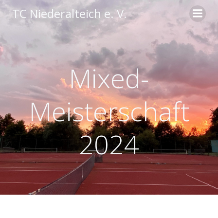
Zum
TC Niederalteich e. V.
Inhalt
springen
Mixed-
Meisterschaft
2024